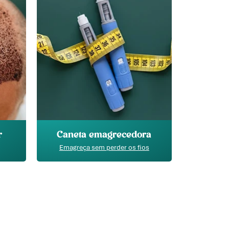
r
Caneta emagrecedora
Emagreça sem perder os fios